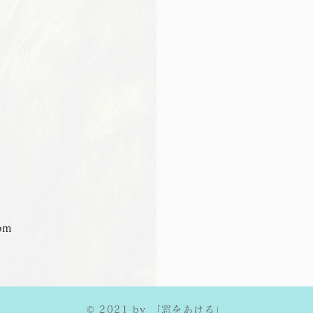
om
© 2021 by 「窓をあける」