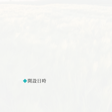
◆
開設日時