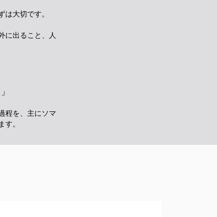
ずは大切です。
外に出ること、人
」
過程を、主にソマ
ます。