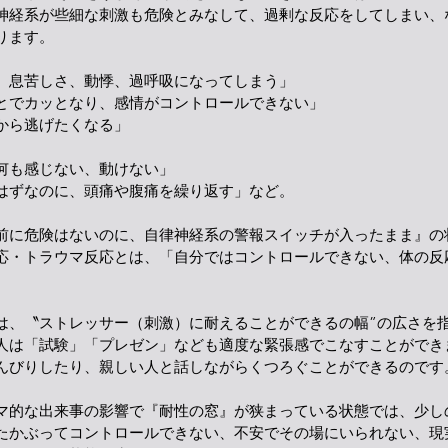
神経系が些細な刺激も危険とみなして、過剰な反応をしてしまい、
ります。
、息苦しさ、動悸、過呼吸になってしまう」
とでカッとなり、感情がコントロールできない」
から逃げたくなる」
何も感じない、動けない」
はずなのに、頭痛や腹痛を繰り返す」など。
前に危険はないのに、自律神経系の警報スイッチが入ったまま』の
応・トラウマ反応とは、「自分ではコントロールできない、体の反
、〝ストレッサー（刺激）に耐えることができるの幅”の広さを
人は「試験」「プレゼン」なども適度な緊張感でこなすことができ
んびりしたり、親しい人と話しながらくつろぐことができるのです
的な出来事の影響で『耐性の窓』が狭まっている状態では、少し
たかぶってコントロールできない、不安でその場にいられない、現