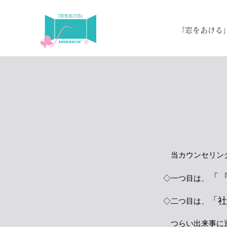
「窓をあける
当カウンセリング
「
◇一つ目は、
「社
◇二つ目は、
つらい出来事に遭