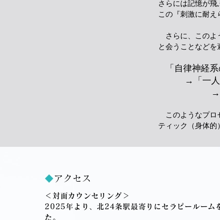
さらには記憶が飛
この『刺激に耐え
さらに、このよう
と会うことなどを
「自律神経系
→「一人での
→「やりた
このようなプロセ
ティック（身体的
◆
アクセス
＜対面カウンセリング＞
2025年より、北24条駅最寄りにセラピールーム
た。