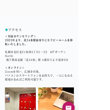
◆
アクセス
＜対面カウンセリング＞
2025年より、北24条駅最寄りにセラピールームを移
転いたしました。
札幌市北区北21条西5丁目1－22 MTガーデン
North
地下鉄南北線「北24条」駅 4番出口より徒歩6分
＜オンライン＞
Zoomを用い、広域を対象。
​パソコンかスマートフォンをお持ちで、一人になれる
環境があればご利用可能です。